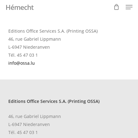
Men
Skip
Menu
Hémecht
to
Close
Cart
Cart
main
content
Editions Office Services S.A. (Printing OSSA)
46, rue Gabriel Lippmann
L-6947 Niederanven
Tél. 45 47 03 1
info@ossa.lu
Editions Office Services S.A. (Printing OSSA)
46, rue Gabriel Lippmann
L-6947 Niederanven
Tél. 45 47 03 1