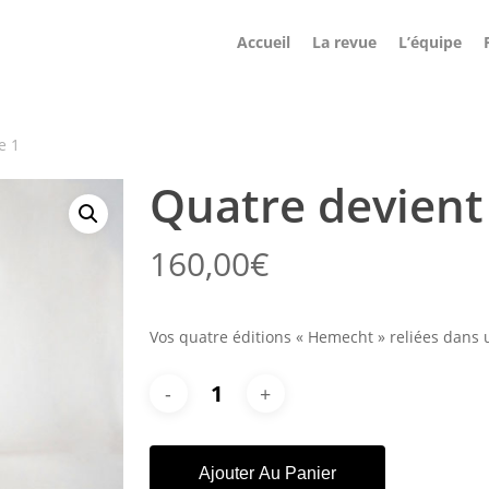
Accueil
La revue
L’équipe
Cart
e 1
Quatre devient 
160,00
€
Vos quatre éditions « Hemecht » reliées dans un
Ajouter Au Panier