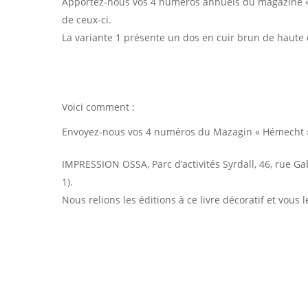
Apportez-nous vos 4 numéros annuels du magazine « H
de ceux-ci.
La variante 1 présente un dos en cuir brun de haute
Voici comment :
Envoyez-nous vos 4 numéros du Mazagin « Hémecht »
IMPRESSION OSSA, Parc d’activités Syrdall, 46, rue G
1).
Nous relions les éditions à ce livre décoratif et vous 