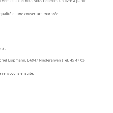
émecht » et nous vous relierons un livre à partir
 qualité et une couverture marbrée.
 à :
abriel Lippmann, L-6947 Niederanven (Tél. 45 47 03-
le renvoyons ensuite.