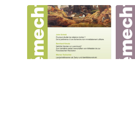
Hémecht 03/2023
Hém
25,00
€
25,0