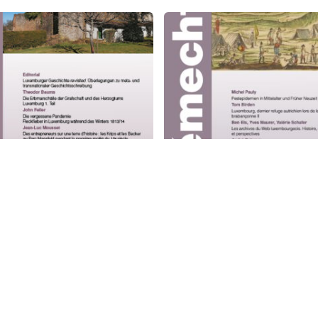
echt 03/2021
Hémecht 02/2021
0
€
25,00
€