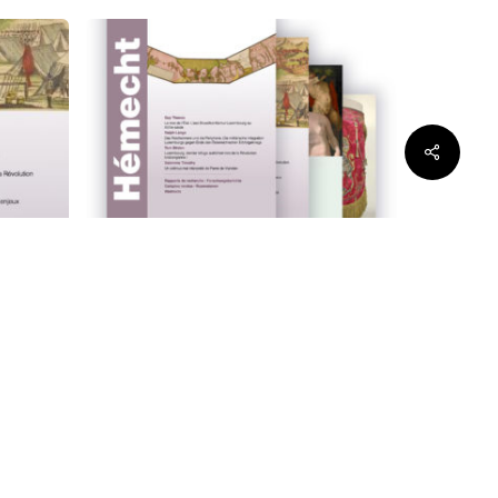
Share
Hémecht Abonnement
annuel
55,00
€