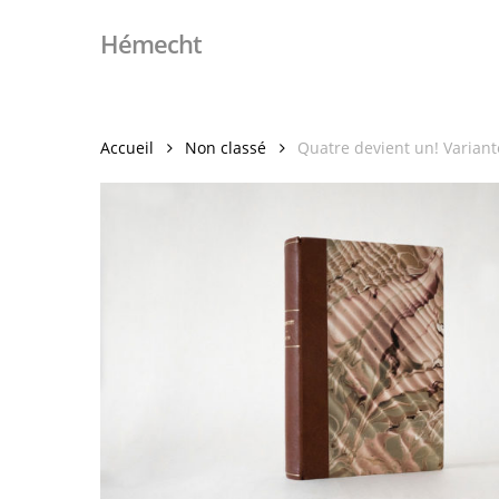
Skip
Hémecht
to
main
content
Accueil
Non classé
Quatre devient un! Variant