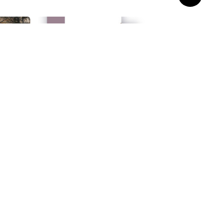
Hémecht Abonnement
annuel
55,00
€