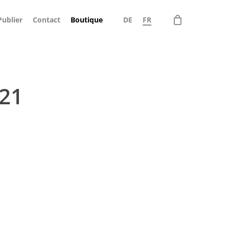
Menu
Publier
Contact
Boutique
DE
FR
Close
Cart
21